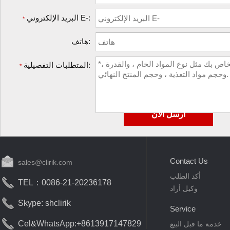
البريد الإلكتروني E-:
*
هاتف:
المتطلبات التفصيلية:
*
Contact Us
sales@clirik.com
أكد الطلب
TEL：0086-21-20236178
وكيل أراد
Skype: shclirik
Service
Cel&WhatsApp:+8613917147829
خدمة ما قبل البيع