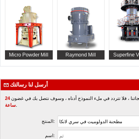
Superfine عمودي
Micro Powder Mill
Raymond Mill
Superfine V
طحنة
رايموند ميل
مسحوق مطحنة صغيرة
صفاء：80-325شبكة
صفاء：325-3000شبكة
Mill
more details
more details
more deta
أرسل لنا رسالتك
جاتنا ، فلا تتردد في ملء النموذج أدناه ، وسوف نتصل بك في غضون
24
.
ساعة
المنتج:
اسم: