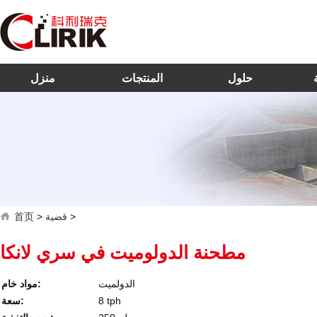
حلول
المنتجات
منزل
>
قضية
>
首页
مطحنة الدولوميت في سري لانكا
الدولميت
مواد خام:
8 tph
سعة: