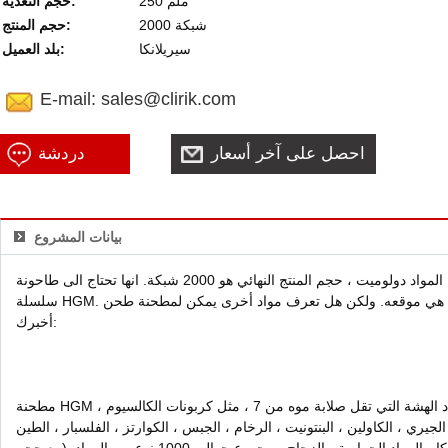
250 ملم
حجم التغذية:
2000 شبكة
حجم المنتج:
سيريلانكا
بلد العميل:
E-mail: sales@clirik.com
احصل على آخر أسعار
دردشة
مباشرة
بيانات المشروع
لدينا هذا العملاء بحاجة إلى مطحنة لطحن المواد دولوميت ، حجم المنتج النهائي هو 2000 شبكة. انها تحتاج الى طاحونة
سلسلة HGM. الصورة هي موقعه. ولكن هل تعرف مواد أخرى يمكن لمطحنة طحن HGM لدينا التعامل معها؟ دعني
أخبرك:
مطحنة HGM مناسبة للطحن الدقيق لجميع أنواع المواد الهشة التي تقل صلابة موه من 7 ، مثل كربونات الكالسيوم ،
لجيري ، الكاولين ، البنتونيت ، الرخام ، الجبس ، الكوارتز ، الفلسبار ، الطين