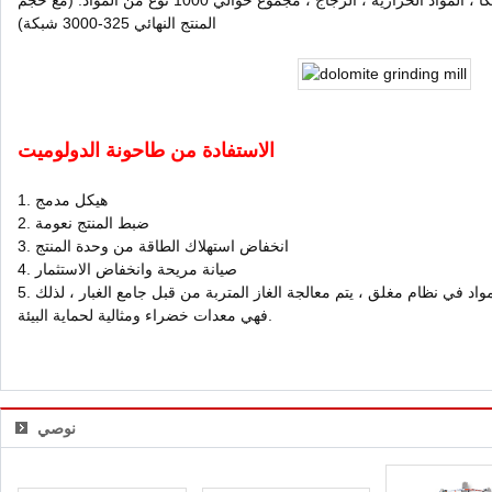
، التلك ، فلوريت ، الطين الأبيض ، الميكا ، المواد الحرارية ، الزجاج ، مجموع حوالي 1000 نوع من المواد. (مع حجم
المنتج النهائي 325-3000 شبكة)
الاستفادة من طاحونة الدولوميت
1. هيكل مدمج
2. ضبط المنتج نعومة
3. انخفاض استهلاك الطاقة من وحدة المنتج
4. صيانة مريحة وانخفاض الاستثمار
5. تم الانتهاء من تكسير ، طحن وتصنيف المواد في نظام مغلق ، يتم معالجة الغاز المتربة من قبل جامع الغبار ، لذلك
فهي معدات خضراء ومثالية لحماية البيئة.
نوصي